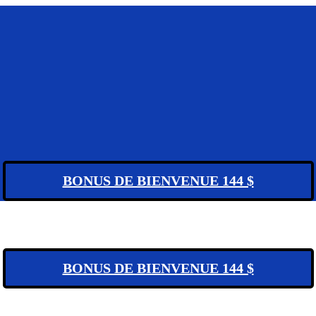
BONUS DE BIENVENUE 144 $
BONUS DE BIENVENUE 144 $