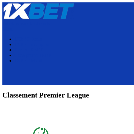
1xbet-bookmaker-be.info
Menu
1XBET Benin
1XBET inscription
Bonus 1XBET
Code promo 1XBET
1XBET Mobile
Classement Premier League